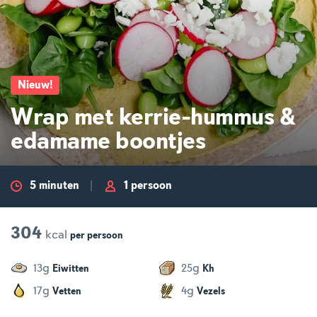
Nieuw
!
Wrap met kerrie-hummus &
edamame boontjes
5 minuten
1 persoon
304
kcal
per
persoon
g
g
13
25
Eiwitten
Kh
g
g
17
4
Vetten
Vezels