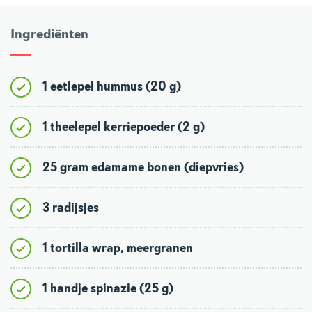
Ingrediënten
1 eetlepel hummus (20 g)
1 theelepel kerriepoeder (2 g)
25 gram edamame bonen (diepvries)
3 radijsjes
1 tortilla wrap, meergranen
1 handje spinazie (25 g)