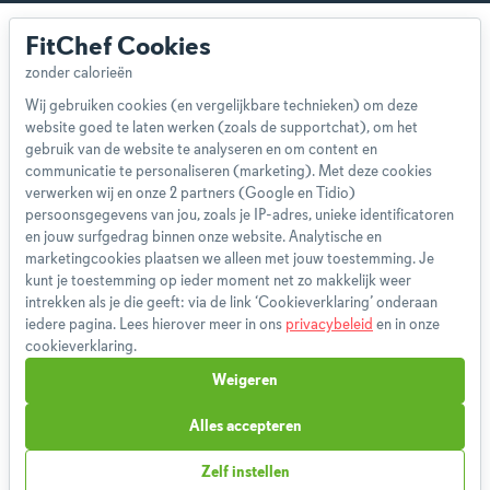
FitChef Cookies
Wij gebruiken cookies (en vergelijkbare technieken) om deze
website goed te laten werken (zoals de supportchat), om het
Over ons
gebruik van de website te analyseren en om content en
Team
communicatie te personaliseren (marketing). Met deze cookies
App
verwerken wij en onze 2 partners (Google en Tidio)
persoonsgegevens van jou, zoals je IP-adres, unieke identificatoren
Blog
en jouw surfgedrag binnen onze website. Analytische en
Disclaimer
marketingcookies plaatsen we alleen met jouw toestemming. Je
Gebruikersvoorwaarden
kunt je toestemming op ieder moment net zo makkelijk weer
Methodologie
intrekken als je die geeft: via de link ‘Cookieverklaring’ onderaan
iedere pagina. Lees hierover meer in ons
privacybeleid
en in onze
Privacybeleid
cookieverklaring.
Cookieverklaring
Weigeren
Betaalmethoden
Klachtenprocedure
Alles accepteren
Bestelling herroepen
Zelf instellen
Partnerprogramma