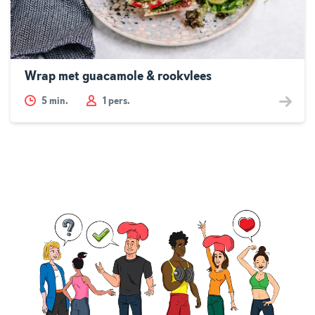
Wrap met guacamole & rookvlees
5
min.
1 pers.