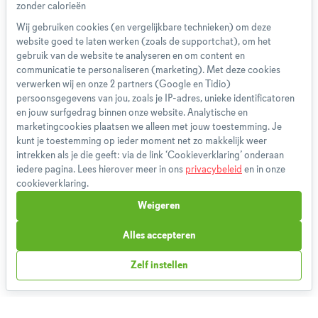
Wij gebruiken cookies (en vergelijkbare technieken) om deze
website goed te laten werken (zoals de supportchat), om het
Over ons
gebruik van de website te analyseren en om content en
Team
communicatie te personaliseren (marketing). Met deze cookies
App
verwerken wij en onze 2 partners (Google en Tidio)
persoonsgegevens van jou, zoals je IP-adres, unieke identificatoren
Blog
en jouw surfgedrag binnen onze website. Analytische en
Disclaimer
marketingcookies plaatsen we alleen met jouw toestemming. Je
Gebruikersvoorwaarden
kunt je toestemming op ieder moment net zo makkelijk weer
Methodologie
intrekken als je die geeft: via de link ‘Cookieverklaring’ onderaan
iedere pagina. Lees hierover meer in ons
privacybeleid
en in onze
Privacybeleid
cookieverklaring.
Cookieverklaring
Weigeren
Betaalmethoden
Klachtenprocedure
Alles accepteren
Bestelling herroepen
Zelf instellen
Partnerprogramma
Boeken
FAQ