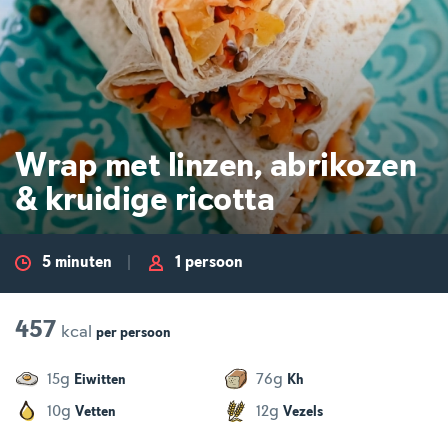
Wrap met linzen, abrikozen
& kruidige ricotta
5 minuten
1 persoon
457
kcal
per
persoon
g
g
15
76
Eiwitten
Kh
g
g
10
12
Vetten
Vezels