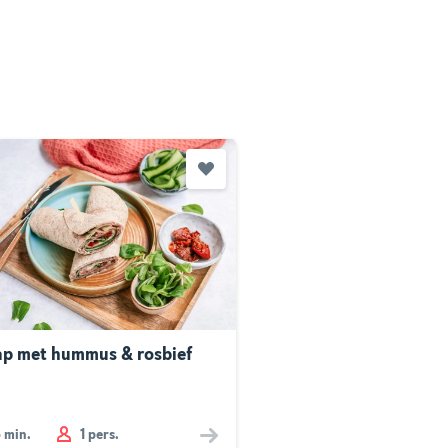
p met hummus & rosbief
5
min.
1 pers.