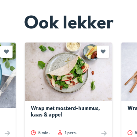
Ook lekker
Wrap met mosterd-hummus,
Wra
kaas & appel
5
min.
1 pers.