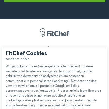
Over ons
FitChef Cookies
Team
App
Wij gebruiken cookies (en vergelijkbare technieken) om deze
Blog
website goed te laten werken (zoals de supportchat), om het
Disclaimer
gebruik van de website te analyseren en om content en
Gebruikersvoorwaarden
communicatie te personaliseren (marketing). Met deze cookies
Methodologie
verwerken wij en onze 2 partners (Google en Tidio)
persoonsgegevens van jou, zoals je IP-adres, unieke identificatoren
Privacybeleid
en jouw surfgedrag binnen onze website. Analytische en
Cookieverklaring
marketingcookies plaatsen we alleen met jouw toestemming. Je
Betaalmethoden
kunt je toestemming op ieder moment net zo makkelijk weer