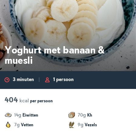
Yoghurt met banaan &
muesli
3 minuten
1 persoon
404
kcal
per
persoon
g
g
14
70
Eiwitten
Kh
g
g
7
9
Vetten
Vezels