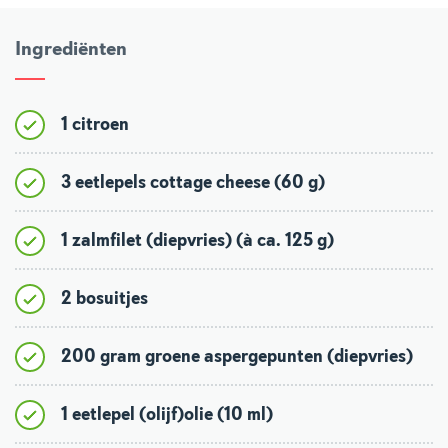
Ingrediënten
1 citroen
3 eetlepels cottage cheese (60 g)
1 zalmfilet (diepvries) (à ca. 125 g)
2 bosuitjes
200 gram groene aspergepunten (diepvries)
1 eetlepel (olijf)olie (10 ml)