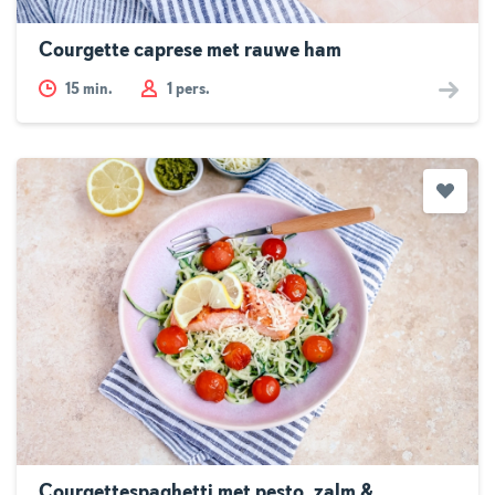
Courgette caprese met rauwe ham
15
min.
1 pers.
Courgettespaghetti met pesto, zalm &