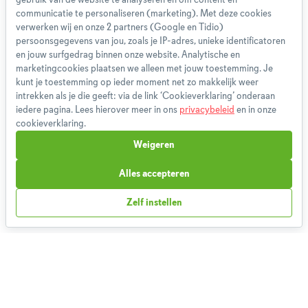
gebruik van de website te analyseren en om content en
Team
communicatie te personaliseren (marketing). Met deze cookies
App
verwerken wij en onze 2 partners (Google en Tidio)
persoonsgegevens van jou, zoals je IP-adres, unieke identificatoren
Blog
en jouw surfgedrag binnen onze website. Analytische en
Disclaimer
marketingcookies plaatsen we alleen met jouw toestemming. Je
Gebruikersvoorwaarden
kunt je toestemming op ieder moment net zo makkelijk weer
Methodologie
intrekken als je die geeft: via de link ‘Cookieverklaring’ onderaan
iedere pagina. Lees hierover meer in ons
privacybeleid
en in onze
Privacybeleid
cookieverklaring.
Cookieverklaring
Weigeren
Betaalmethoden
Klachtenprocedure
Alles accepteren
Bestelling herroepen
Zelf instellen
Partnerprogramma
Boeken
FAQ
Contact
1,826,196
Weekmenu's gemaakt