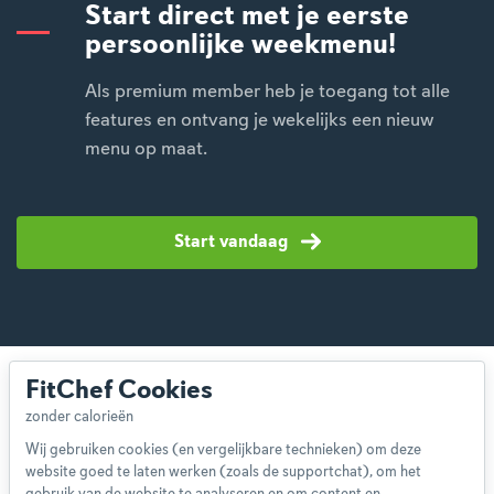
Start direct met je eerste
persoonlijke weekmenu!
Als premium member heb je toegang tot alle
features en ontvang je wekelijks een nieuw
menu op maat.
Start vandaag
FitChef Cookies
Wij gebruiken cookies (en vergelijkbare technieken) om deze
website goed te laten werken (zoals de supportchat), om het
Over ons