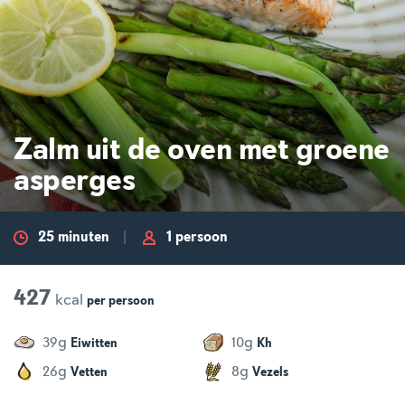
Zalm uit de oven met groene
asperges
25 minuten
1 persoon
427
kcal
per
persoon
g
g
39
10
Eiwitten
Kh
g
g
26
8
Vetten
Vezels