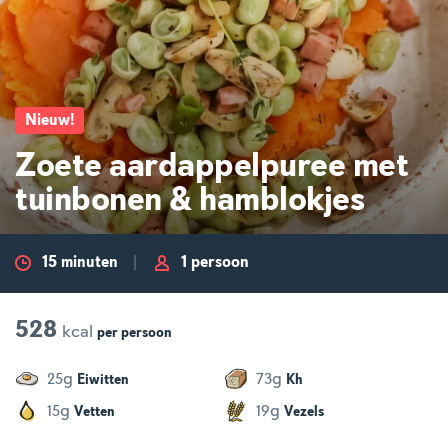
Nieuw
!
Zoete aardappelpuree met
tuinbonen & hamblokjes
15 minuten
1 persoon
528
kcal
per
persoon
g
g
25
73
Eiwitten
Kh
g
g
15
19
Vetten
Vezels