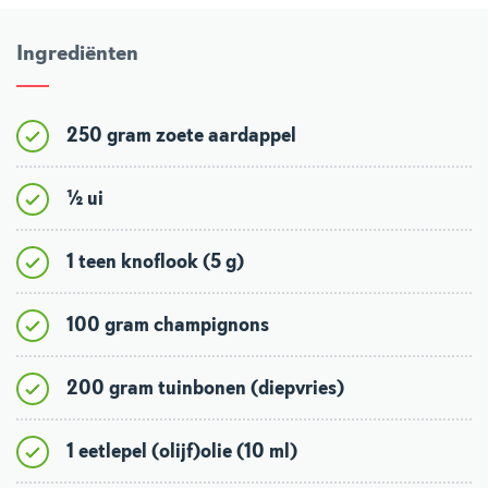
Ingrediënten
250 gram zoete aardappel
½ ui
1 teen knoflook (5 g)
100 gram champignons
200 gram tuinbonen (diepvries)
1 eetlepel (olijf)olie (10 ml)