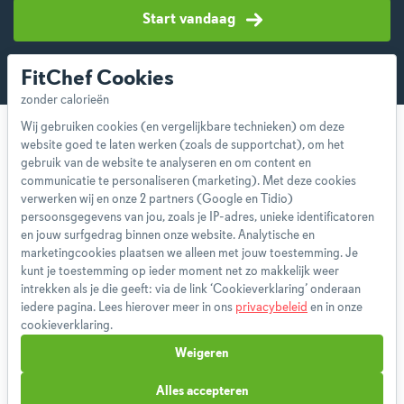
Start vandaag
FitChef Cookies
Wij gebruiken cookies (en vergelijkbare technieken) om deze
website goed te laten werken (zoals de supportchat), om het
gebruik van de website te analyseren en om content en
communicatie te personaliseren (marketing). Met deze cookies
verwerken wij en onze 2 partners (Google en Tidio)
Over ons
persoonsgegevens van jou, zoals je IP-adres, unieke identificatoren
Team
en jouw surfgedrag binnen onze website. Analytische en
marketingcookies plaatsen we alleen met jouw toestemming. Je
App
kunt je toestemming op ieder moment net zo makkelijk weer
Blog
intrekken als je die geeft: via de link ‘Cookieverklaring’ onderaan
Disclaimer
iedere pagina. Lees hierover meer in ons
privacybeleid
en in onze
cookieverklaring.
Gebruikersvoorwaarden
Methodologie
Weigeren
Privacybeleid
Alles accepteren
Cookieverklaring