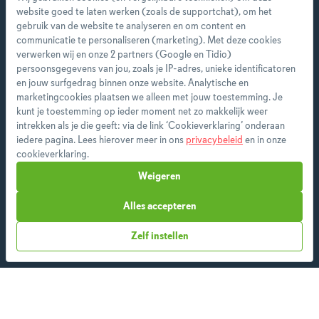
website goed te laten werken (zoals de supportchat), om het
gebruik van de website te analyseren en om content en
communicatie te personaliseren (marketing). Met deze cookies
verwerken wij en onze 2 partners (Google en Tidio)
Start direct met je eerste
persoonsgegevens van jou, zoals je IP-adres, unieke identificatoren
persoonlijke weekmenu!
en jouw surfgedrag binnen onze website. Analytische en
marketingcookies plaatsen we alleen met jouw toestemming. Je
kunt je toestemming op ieder moment net zo makkelijk weer
Als premium member heb je toegang tot alle
intrekken als je die geeft: via de link ‘Cookieverklaring’ onderaan
features en ontvang je wekelijks een nieuw
iedere pagina. Lees hierover meer in ons
privacybeleid
en in onze
menu op maat.
cookieverklaring.
Weigeren
Alles accepteren
Start vandaag
Zelf instellen