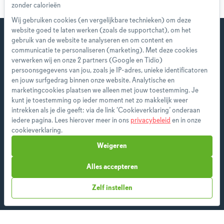
Wij gebruiken cookies (en vergelijkbare technieken) om deze
website goed te laten werken (zoals de supportchat), om het
gebruik van de website te analyseren en om content en
communicatie te personaliseren (marketing). Met deze cookies
verwerken wij en onze 2 partners (Google en Tidio)
Start direct met je eerste
persoonsgegevens van jou, zoals je IP-adres, unieke identificatoren
persoonlijke weekmenu!
en jouw surfgedrag binnen onze website. Analytische en
marketingcookies plaatsen we alleen met jouw toestemming. Je
kunt je toestemming op ieder moment net zo makkelijk weer
Als premium member heb je toegang tot alle
intrekken als je die geeft: via de link ‘Cookieverklaring’ onderaan
features en ontvang je wekelijks een nieuw
iedere pagina. Lees hierover meer in ons
privacybeleid
en in onze
menu op maat.
cookieverklaring.
Weigeren
Alles accepteren
Start vandaag
Zelf instellen